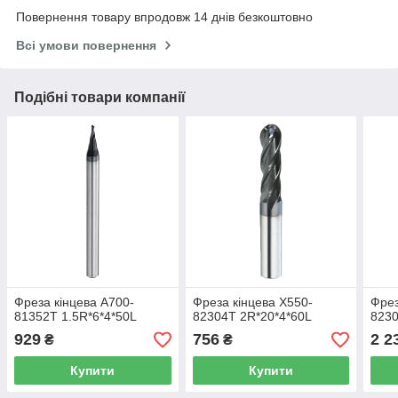
Повернення товару впродовж 14 днів безкоштовно
Всі умови повернення
Подібні товари компанії
Фреза кінцева A700-
Фреза кінцева X550-
Фрез
81352T 1.5R*6*4*50L
82304T 2R*20*4*60L
8230
929
756
2 2
₴
₴
Купити
Купити