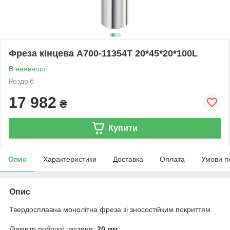
Фреза кінцева A700-11354T 20*45*20*100L
В наявності
Роздріб
17 982
₴
Купити
Опис
Характеристики
Доставка
Оплата
Умови п
Опис
Твердосплавна монолітна фреза зі зносостійким покриттям.
Діаметр робочої частини:
20 мм