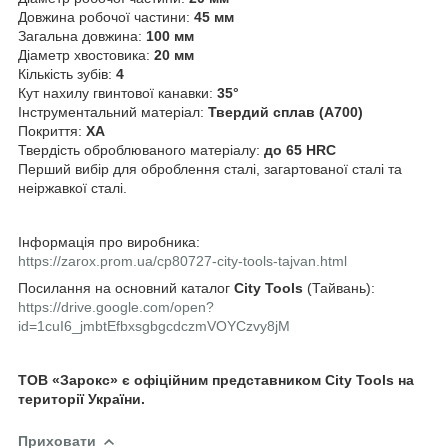
Довжина робочої частини:
45 мм
Загальна довжина:
100 мм
Діаметр хвостовика:
20 мм
Кількість зубів:
4
Кут нахилу гвинтової канавки:
35°
Інструментальний матеріал:
Твердий сплав (A700)
Покриття:
XA
Твердість оброблюваного матеріалу:
до 65 HRC
Перший вибір для оброблення сталі, загартованої сталі та
неіржавкої сталі.
Інформація про виробника:
https://zarox.prom.ua/cp80727-city-tools-tajvan.html
Посилання на основний каталог
City Tools
(Тайвань):
https://drive.google.com/open?
id=1cuI6_jmbtEfbxsgbgcdczmVOYCzvy8jM
ТОВ «Зарокс» є офіційним представником
City Tools
на
території України.
Приховати