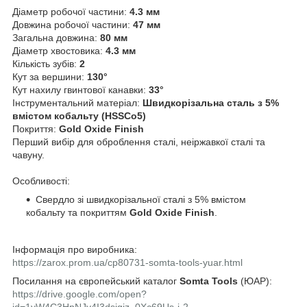
Діаметр робочої частини:
4.3 мм
Довжина робочої частини:
47 мм
Загальна довжина:
80 мм
Діаметр хвостовика:
4.3 мм
Кількість зубів:
2
Кут за вершини:
130°
Кут нахилу гвинтової канавки:
33°
Інструментальний матеріал:
Швидкорізальна сталь з 5%
вмістом кобальту (HSSCo5)
Покриття:
Gold Oxide Finish
Перший вибір для оброблення сталі, неіржавкої сталі та
чавуну.
Особливості:
Свердло зі швидкорізальної сталі з 5% вмістом
кобальту та покриттям
Gold Oxide Finish
.
Інформація про виробника:
https://zarox.prom.ua/cp80731-somta-tools-yuar.html
Посилання на європейський каталог
Somta
Tools
(ЮАР):
https://drive.google.com/open?
id=1yW4C3HpNJy4I3dsigjz_0Xc69Us-i-2-