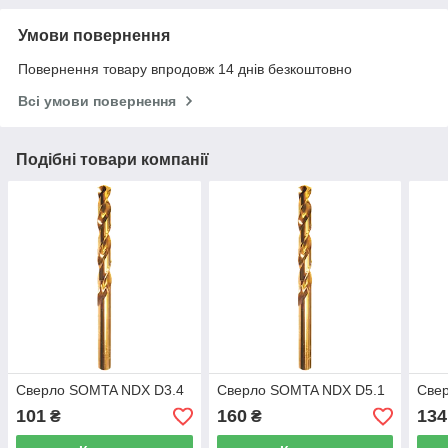
Умови повернення
Повернення товару впродовж 14 днів безкоштовно
Всі умови повернення
Подібні товари компанії
Сверло SOMTA NDX D3.4
Сверло SOMTA NDX D5.1
Све
101
160
134
₴
₴