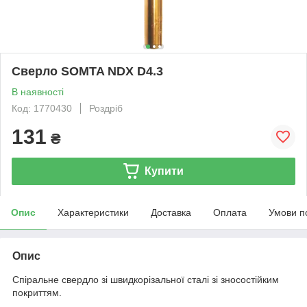
Сверло SOMTA NDX D4.3
В наявності
Код: 1770430
Роздріб
131
₴
Купити
Опис
Характеристики
Доставка
Оплата
Умови п
Опис
Спіральне свердло зі швидкорізальної сталі зі зносостійким
покриттям.